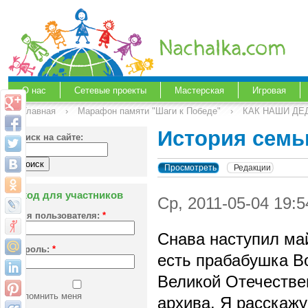
О нас
Сетевые проекты
Мастерская
Игровая
Главная
›
Марафон памяти "Шаги к Победе"
›
КАК НАШИ ДЕ
История сем
Поиск на сайте:
Просмотреть
Редакции
Вход для участников
Ср, 2011-05-04 19:
Имя пользователя:
*
Снава наступил ма
Пароль:
*
есть прабабушка В
Великой Отечестве
Запомнить меня
архива. Я расскажу