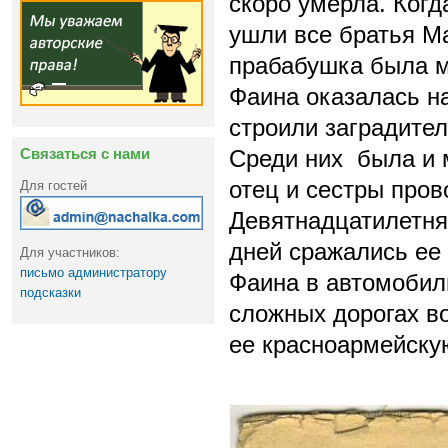
скоро умерла. Когд
ушли все братья М
прабабушка была м
Фаина оказалась н
строили заградите
Связаться с нами
Среди них была и 
отец и сестры про
Для гостей
Девятнадцатилетняя
дней сражались ее
Для участников:
письмо администратору
Фаина в автомобил
подсказки
сложных дорогах в
ее красноармейску