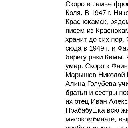
Скоро в семье фро
Коля. В 1947 г. Ни
Краснокамск, рядо
писем из Краснока
хранит до сих пор.
сюда в 1949 г. и Ф
берегу реки Камы. 
умер. Скоро к Фаин
Марышев Николай И
Алина Голубева учи
братья и сестры по
их отец Иван Алекс
Прабабушка всю жи
мясокомбинате, выр
прибегаем мы – пр