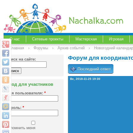
О нас
Сетевые проекты
Мастерская
Игровая
Главная
›
Форумы
›
Архив событий
›
Новогодний календа
Форум для координато
Поиск на сайте:
Последний ответ
Вс, 2018-11-25 19:30
Вход для участников
Имя пользователя:
*
Пароль:
*
Запомнить меня