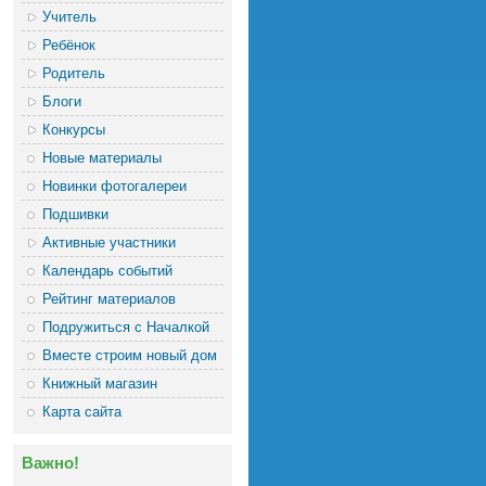
Учитель
Ребёнок
Родитель
Блоги
Конкурсы
Новые материалы
Новинки фотогалереи
Подшивки
Активные участники
Календарь событий
Рейтинг материалов
Подружиться с Началкой
Вместе строим новый дом
Книжный магазин
Карта сайта
Важно!