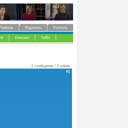
Ребёнок
Родитель
Учитель
ея
Кинозал
ЧаВо
1 сообщение / 0 новое
#1