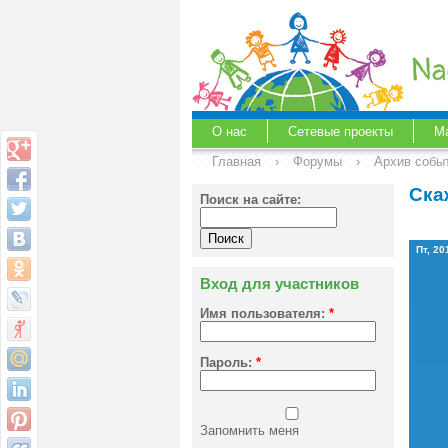
О нас
Сетевые проекты
М
Главная
›
Форумы
›
Архив собы
Ска
Поиск на сайте:
Пт, 20
Вход для участников
Имя пользователя:
*
Пароль:
*
Запомнить меня