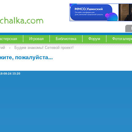
астерская
Игровая
Библиотека
Форум
Фотогалер
тий
›
Будем знакомы! Сетевой проект!
жите, пожалуйста...
18-08-24 15:20