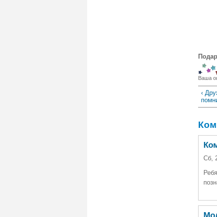
Подар
Ваша о
‹ Др
помн
Ком
Ко
Сб, 
Ребя
позн
Мо