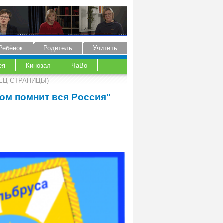
Ребёнок
Родитель
Учитель
ея
Кинозал
ЧаВо
АЗЕЦ СТРАНИЦЫ)
ом помнит вся Россия"