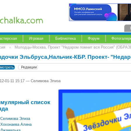
астерская
Игровая
Библиотека
Форум
Фотогалер
сия
›
Молодцы-Москва, Проект "Недаром помнит вся Россия" (ОБР
здочки Эльбруса,Нальчик-КБР. Проект- "Недар
мотреть
Редакции
012-01-11 15:17 — Селимова Элиза
мулярный список
яда
Селимова Элиза
Хохонаева Алина
Джамилька