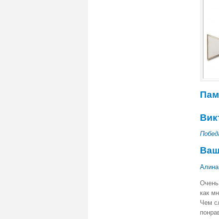
Пам
Вик
Побед
Ваш
Алина
Оч
е
нь
как м
Чем с
понра