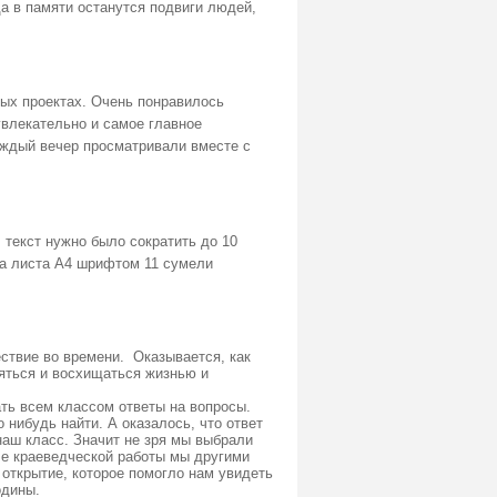
а в памяти останутся подвиги людей,
вых проектах. Очень понравилось
увлекательно и самое главное
аждый вечер просматривали вместе с
 текст нужно было сократить до 10
два листа А4 шрифтом 11 сумели
ствие во времени. Оказывается, как
ляться и восхищаться жизнью и
ать всем классом ответы на вопросы.
нибудь найти. А оказалось, что ответ
наш класс. Значит не зря мы выбрали
сле краеведческой работы мы другими
открытие, которое помогло нам увидеть
одины.