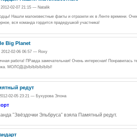
 2012-02-07 21:15 — Natalik
дцы! Нашли малоизвестные факты и отразили их в Ленте времени. Очен
рное, вся команда гордится прадедушкой участника!
tle Big Planet
 2012-02-06 06:57 — Roxy
чная работа! ПРавда замечательная! Очень интересная! Понравилась т
ыка. МОЛОДЦЫЫЫЫЫЫЫ!
мятный редут
2012-02-05 23:21 — Бухурова Элона
порт
анда "Звёздочки Эльбруса" взяла Памятный редут.
андарт