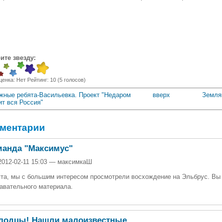
ите звезду:
ценка:
Нет
Рейтинг:
10
(
5
голосов)
ужные ребята-Васильевка. Проект "Недаром
вверх
Земля
ит вся Россия"
ментарии
манда "Максимус"
2012-02-11 15:03 — максимкаШ
та, мы с большим интересом просмотрели восхождение на Эльбрус. Вы
авательного материала.
лодцы! Нашли малоизвестные