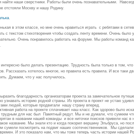
и найти наши сверстники. Работы были очень познавательными. Навсегд
ые отстояли Москву и нашу Родину.
лька
.
нькая в этом классе, но мне очень нравиться играть с ребятами в сете
ать с текстом стихотворения чтобы создать ленту времени. Очень было 
вательно. Очень понравилось работать на форуме. Мы работы команд к
.
 интересно было делать презентацию. Трудность была только в том, что
ов. Рассказать хотелось многое, но правила есть правила. И все таки 
ить. Думаем, что у нас получилось.
выразить благодарность организаторам проекта за замечательное путеше
во узнавать историю родной страны. Из проекта в проект не устаю удив
гами людей, которые продвигали нашу страну вперед.
ктивная работа на проекте сплачивает наш класс. Как здорово было иск
 трудным для нас был Памятный редут. Мы и не думали, что сумеем что 
прятан в названии нашей команды и все ниточки поисков привели нас в 
такое название. Мы знали кто и когда покорил вершину Эльбруса, но по
ми сумели посмотреть на подвиг наших соотечественников. Мы сделали 
времен. И это показало нам, что мы тоже теперь часть истории нашей Р