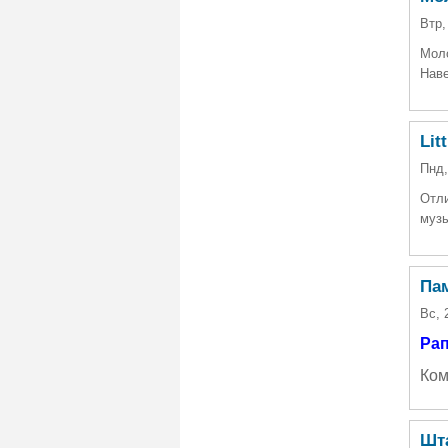
Втр,
Моло
Наве
Lit
Пнд,
Отли
муз
Па
Вс, 
Ра
Ком
Шт