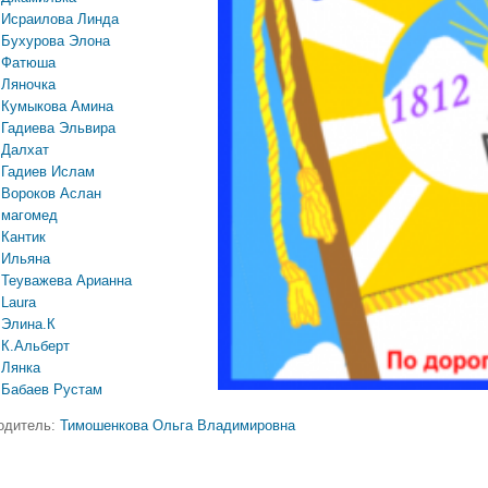
Исраилова Линда
Бухурова Элона
Фатюша
Ляночка
Кумыкова Амина
Гадиева Эльвира
Далхат
Гадиев Ислам
Вороков Аслан
магомед
Кантик
Ильяна
Теуважева Арианна
Laura
Элина.К
К.Альберт
Лянка
Бабаев Рустам
одитель:
Тимошенкова Ольга Владимировна