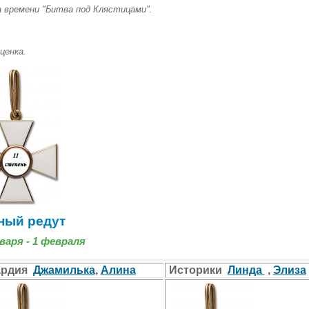
 времени "Битва под Клястицами".
ценка.
ный редут
варя - 1 февраля
ардия
Джамилька
,
Алина
Историки
Линда
,
Элиза