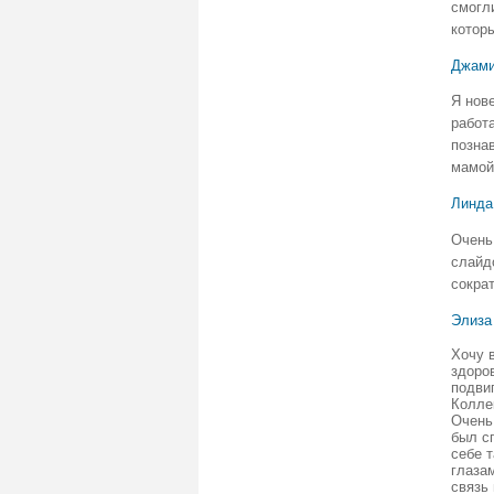
смогл
котор
Джами
Я нове
работ
позна
мамой
Линда
О
чень
слайд
сократ
Элиза
Хо
чу 
здоро
подви
Колле
Очень
был с
себе 
глаза
связь 