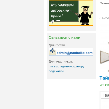
Лента
Самоо
Связаться с нами
Для гостей
Для участников:
письмо администратору
подсказки
Тай
28 ян
Гв