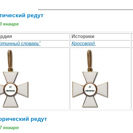
тический редут
20 января
ардия
Историки
ртинный словарь"
Кроссворд
орический редут
27 января