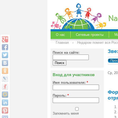
О нас
Сетевые проекты
М
Главная
›
Недаром помнит вся Рос
Зве
Поиск на сайте:
Прос
Ср, 2
Вход для участников
Имя пользователя:
*
Фор
Пароль:
*
отр
Запомнить меня