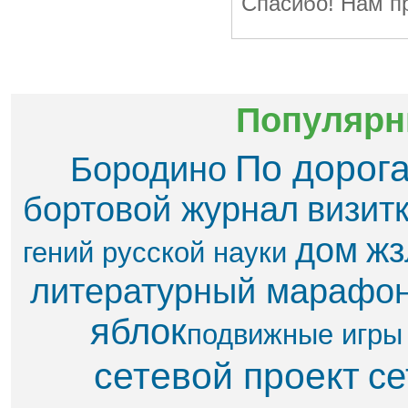
Спасибо! Нам пр
Популярн
По дорог
Бородино
бортовой журнал
визит
дом
жз
гений русской науки
литературный марафо
яблок​
подвижные игры
сетевой проект
се