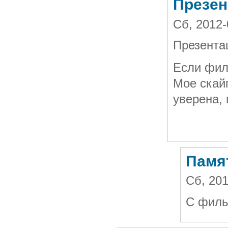
Презен
Сб, 2012-
Презента
Если филь
Мое скайп
уверена,
Памя
Сб, 20
С филь