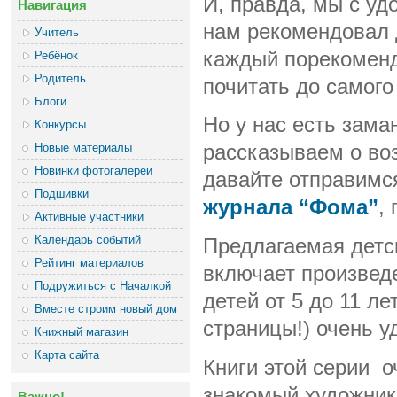
И, правда, мы с уд
Навигация
нам рекомендовал 
Учитель
каждый порекоменду
Ребёнок
Родитель
почитать до самого
Блоги
Но у нас есть зам
Конкурсы
Новые материалы
рассказываем о воз
Новинки фотогалереи
давайте отправимс
Подшивки
журнала “Фома”
,
Активные участники
Календарь событий
Предлагаемая детс
Рейтинг материалов
включает произвед
Подружиться с Началкой
детей от 5 до 11 л
Вместе строим новый дом
страницы!) очень у
Книжный магазин
Карта сайта
Книги этой серии 
знакомый художни
Важно!