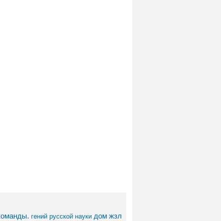
команды.
дом
жзл
гений русской науки