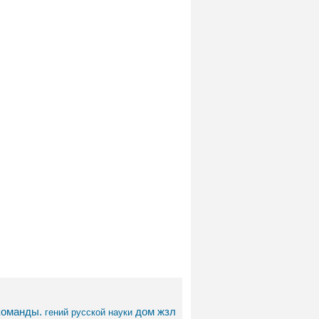
команды.
дом
жзл
гений русской науки