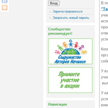
В п
"Та
Зарегистрироваться
уча
Запросить новый пароль
исп
про
Сообщество
отм
рекомендует!
усп
Коо
орг
соб
У в
уча
вып
У к
усп
Навигация
ком