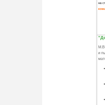
на с
ком
"Д
М.В
и п
мат