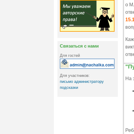
о М
отв
15.
воп
Каж
Связаться с нами
вик
отве
Для гостей
"П
Для участников:
На 
письмо администратору
подсказки
Реб