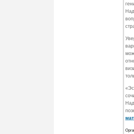
ген
Над
воп
стр
Уве
вар
мож
отн
виз
тол
«Эс
соч
Над
поз
мат
Орга