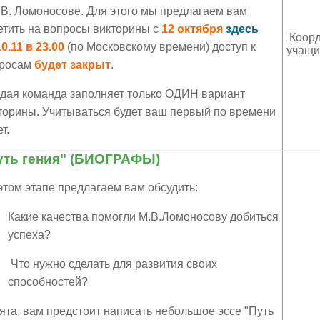
.В. Ломоносове. Для этого мы предлагаем вам
етить на вопросы викторины с
12 октября
здесь
Коорд
10.11 в 23.00
(по Московскому времени) доступ к
учащи
росам
будет
закрыт
.
дая команда заполняет только ОДИН вариант
торины. Учитываться будет ваш первый по времени
т.
уть гения" (БИОГРАФЫ)
этом этапе предлагаем вам обсудить:
Какие качества помогли М.В.Ломоносову добиться
успеха?
Что нужно сделать для развития своих
способностей?
ята, вам предстоит написать небольшое эссе "Путь