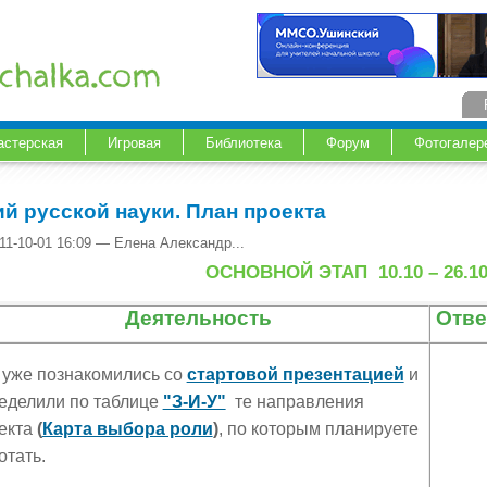
астерская
Игровая
Библиотека
Форум
Фотогалер
ий русской науки. План проекта
11-10-01 16:09 — Елена Александр...
ОСНОВНОЙ ЭТАП 10.10 – 26.10
Деятельность
Отве
уже познакомились со
стартовой презентацией
и
еделили по таблице
"З-И-У"
те направления
екта
(
Карта выбора роли
)
, по которым планируете
отать.