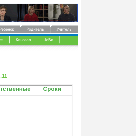
Ребёнок
Родитель
Учитель
ея
Кинозал
ЧаВо
.11
тственные
Сроки