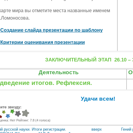
карте мира вы отметите места названные именем
.Ломоносова.
Создание слайда презентации по шаблону
Критерии оценивания презентации
ЗАКЛЮЧИТЕЛЬНЫЙ ЭТАП 26.10 – 3
Деятельность
О
дведение итогов. Рефлексия.
Удачи всем!
ите звезду:
ценка:
Нет
Рейтинг:
7.8
(
4
голоса)
ий русской науки. Итоги регистрации.
вверх
Гений 