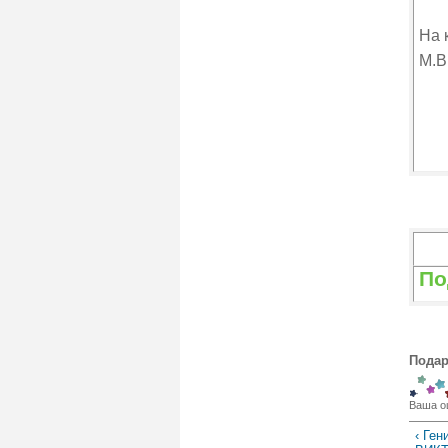
На 
М.В
По
Подар
Ваша о
‹ Ген