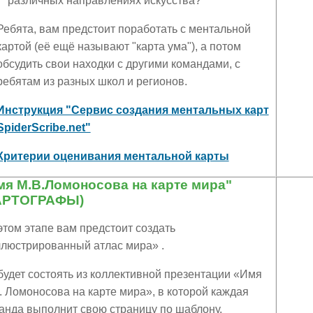
различных направлениях искусства?
Ребята, вам предстоит поработать с ментальной
картой (её ещё называют "карта ума"), а потом
обсудить свои находки с другими командами, с
ребятам из разных школ и регионов.
Инструкция "Сервис создания ментальных карт
SpiderScribe.net"
Критерии оценивания ментальной карты
мя М.В.Ломоносова на карте мира"
АРТОГРАФЫ)
этом этапе вам предстоит создать
люстрированный атлас мира» .
будет состоять из коллективной презентации «Имя
. Ломоносова на карте мира», в которой каждая
анда выполнит свою страницу по шаблону.