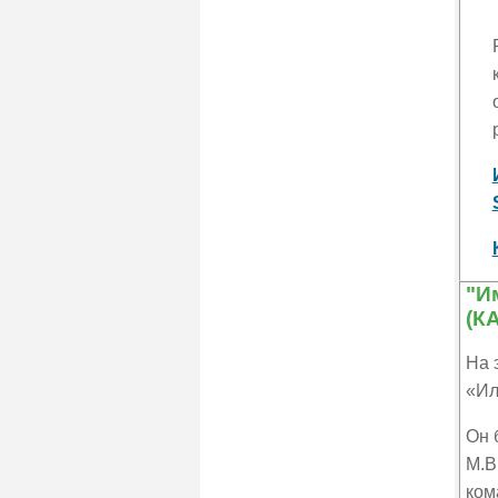
"И
(К
На 
«Ил
Он 
М.В
ком