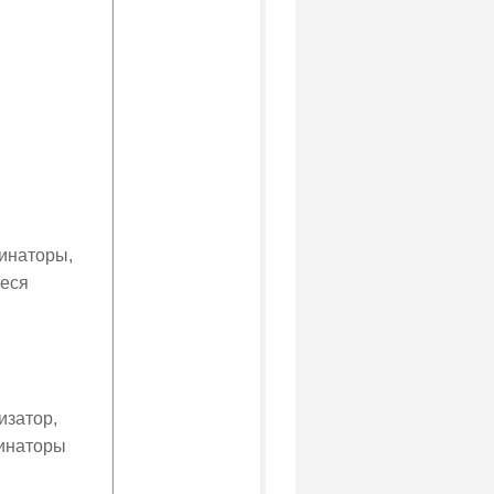
инаторы,
еся
изатор,
инаторы