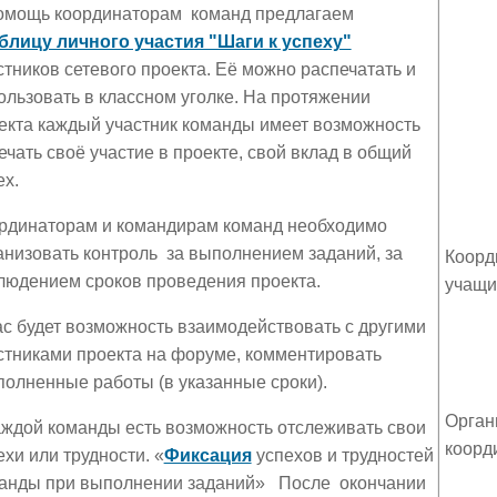
омощь координаторам команд предлагаем
блицу личного участия "Шаги к успеху"
стников сетевого проекта. Её можно распечатать и
ользовать в классном уголке. На протяжении
екта каждый участник команды имеет возможность
ечать своё участие в проекте, свой вклад в общий
ех.
рдинаторам и командирам команд необходимо
анизовать контроль за выполнением заданий, за
Коорд
людением сроков проведения проекта.
учащи
ас будет возможность взаимодействовать с другими
стниками проекта на форуме, комментировать
олненные работы (в указанные сроки).
Орган
аждой команды есть возможность отслеживать свои
коорд
ехи или трудности. «
Фиксация
успехов и трудностей
анды при выполнении заданий» После окончании