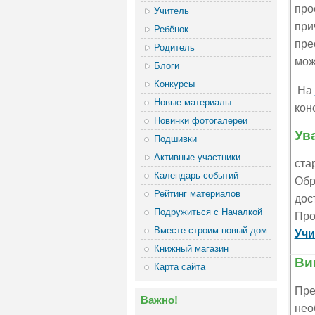
про
Учитель
при
Ребёнок
пре
Родитель
мож
Блоги
Конкурсы
На
Новые материалы
кон
Новинки фотогалереи
Ув
Подшивки
Активные участники
ста
Календарь событий
Обр
Рейтинг материалов
дос
Подружиться с Началкой
Про
Вместе строим новый дом
Учи
Книжный магазин
Ви
Карта сайта
Пре
Важно!
нео