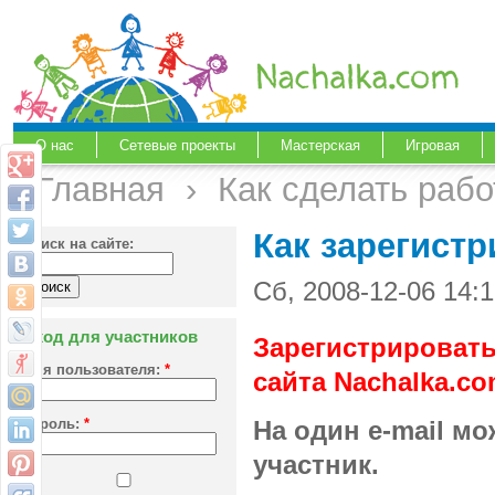
О нас
Сетевые проекты
Мастерская
Игровая
Главная
›
Как сделать раб
Как зарегист
Поиск на сайте:
Сб, 2008-12-06 14:
Вход для участников
Зарегистрировать
Имя пользователя:
*
сайта Nachalka.c
Пароль:
*
На один e-mail м
участник.