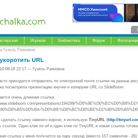
астерская
Игровая
Библиотека
Форум
Фотогалер
ка Гузель Раяновна
 укоротить URL
10-08-18 23:17 — Гузель Раяновна
асто приходится отправлять по электронной почте ссылки на разные рес
ка посмотрела презентацию внучки и копируем URL со SlideBoom.
ается очень длинная ссылка:
//www.slideboom.com/presentations/194299/%D0%9E%D0%B1%D0%
80%D0%B5%D0%BA-%D0%B8-%D0%BC%D0%BE%D1%80%D0%B5%D0
 сделать ссылку намного короче, я использую
TinyURL
(
http://tinyurl.c
 ссылок. Один клик по url и один клик по TinyURL и новая ссылка готова
кая ссылка у меня получится за пару секунд (вместо 157 символов - 26)