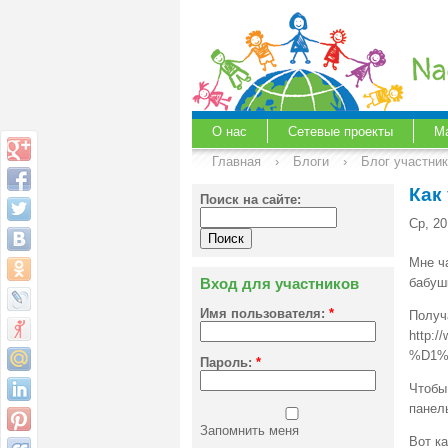
О нас
Сетевые проекты
М
Главная
›
Блоги
›
Блог участни
Как
Поиск на сайте:
Ср, 20
Мне ч
Вход для участников
бабуш
Имя пользователя:
*
Получ
http:
%D1%
Пароль:
*
Чтобы
панель
Запомнить меня
Вот ка