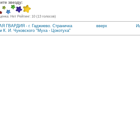
ите звезду:
ценка:
Нет
Рейтинг:
10
(
13
голосов)
АЯ ГВАРДИЯ - г. Гаджиево. Страничка
вверх
И
и К. И. Чуковского "Муха - Цокотуха"