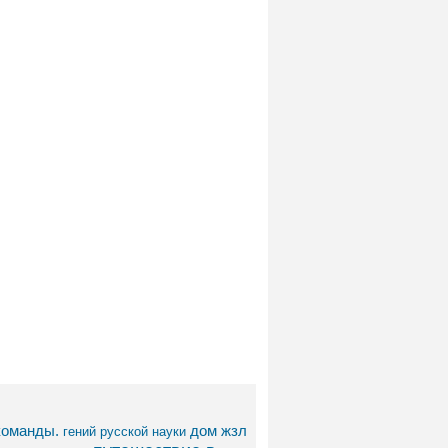
команды.
дом
жзл
гений русской науки