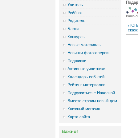
Подар
Учитель
Ребёнок
Ваша о
Родитель
‹ ЮН
Блоги
сказк
Конкурсы
Новые материалы
Новинки фотогалереи
Подшивки
Активные участники
Календарь событий
Рейтинг материалов
Подружиться с Началкой
Вместе строим новый дом
Книжный магазин
Карта сайта
Важно!