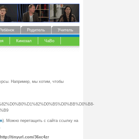
Ребёнок
Родитель
Учитель
ея
Кинозал
ЧаВо
урсы. Например, мы хотим, чтобы
B8%D1%82%D0%B0%D1%82%D0%B5%D0%BB%D0%B8-
%B9
om
). Можно перетащить с сайта ссылку на
.
http://tinyurl.com/36xc4zr