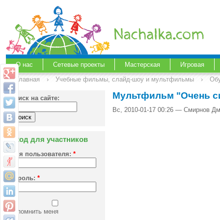
О нас
Сетевые проекты
Мастерская
Игровая
Главная
›
Учебные фильмы, слайд-шоу и мультфильмы
›
Об
Мультфильм "Очень си
Поиск на сайте:
Вс, 2010-01-17 00:26 — Смирнов Д
Вход для участников
Имя пользователя:
*
Пароль:
*
Запомнить меня