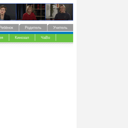
Ребёнок
Родитель
Учитель
ея
Кинозал
ЧаВо