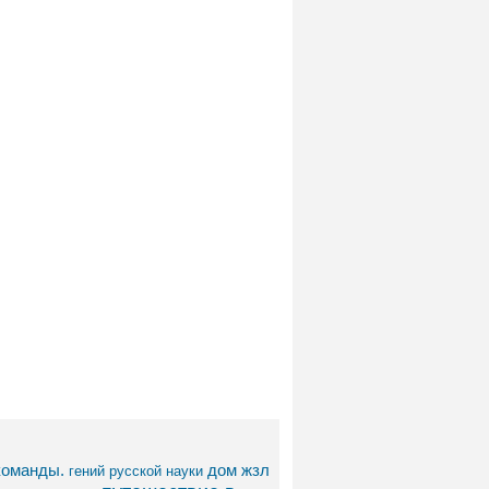
команды.
дом
жзл
гений русской науки