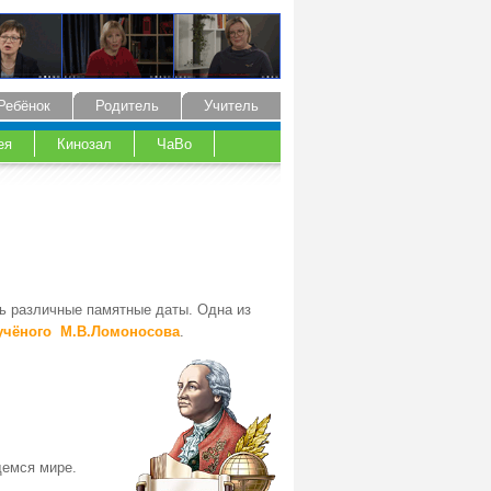
Ребёнок
Родитель
Учитель
ея
Кинозал
ЧаВо
ть различные памятные даты. Одна из
учёного М.В.Ломоносова
.
щемся мире.