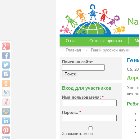
О нас
Сетевые проекты
М
Главная
›
Гений русской науки
Ген
Поиск на сайте:
Сб, 20
Доро
Вход для участников
Уже н
них о
Имя пользователя:
*
Ребя
Пароль:
*
Запомнить меня