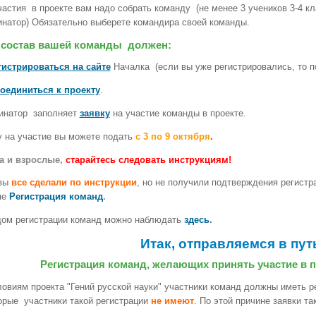
частия в проекте вам надо собрать команду (не менее 3 учеников 3-4 кл
инатор) Обязательно выберете командира своей команды.
 состав вашей команды должен:
гистрироваться на сайте
Началка (если вы уже регистрировались, то по
оединиться к проекту
.
инатор заполняет
заявку
на участие команды в проекте.
у на участие вы можете подать
с 3 по 9 октября
.
а и взрослые,
старайтесь следовать инструкциям!
вы
все сделали по инструкции
, но не получили подтверждения регистр
ме
Регистрация команд
.
дом регистрации команд можно наблюдать
здесь
.
Итак, отправляемся в пут
Регистрация команд, желающих принять участие в п
ловиям проекта "Гений русской науки" участники команд должны иметь р
орые участники такой регистрации
не имеют
. По этой причине заявки т