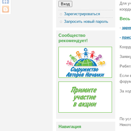
Для у
коорд
Зарегистрироваться
Весь
Запросить новый пароль
-
заре
Сообщество
-
прис
рекомендует!
Коорд
Заявк
Ребят
Если 
фору
За хо
По ус
Некот
Навигация