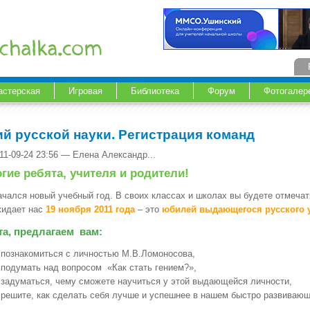
астерская
Игровая
Библиотека
Форум
Фотогалер
ий русской науки. Регистрация команд
11-09-24 23:56 — Елена Александр...
гие ребята, учителя и родители!
ачался новый учебный год. В своих классах и школах вы будете отмеча
жидает нас
19 ноября 2011 года
– это
юбилей выдающегося русского 
та, предлагаем вам:
познакомиться с личностью М.В.Ломоносова,
подумать над вопросом «Как стать гением?»,
задуматься, чему сможете научиться у этой выдающейся личности,
решите, как сделать себя лучше и успешнее в нашем быстро развиваю