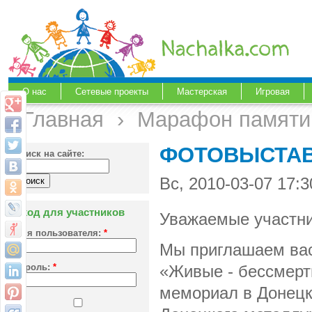
О нас
Сетевые проекты
Мастерская
Игровая
Главная
›
Марафон памяти 
ФОТОВЫСТАВК
Поиск на сайте:
Вс, 2010-03-07 17
Вход для участников
Уважаемые участни
Имя пользователя:
*
Мы приглашаем вас
Пароль:
*
«Живые - бессмер
мемориал в Донецк