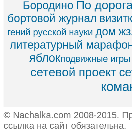
По дорог
Бородино
бортовой журнал
визит
дом
жз
гений русской науки
литературный марафо
яблок​
подвижные игры
сетевой проект
се
кома
© Nachalka.com 2008-2015. П
ссылка на сайт обязательна.