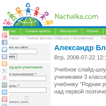
О нас
Сетевые проекты
Мастерская
Игровая
Главная
›
Учебные фильмы, слайд-шоу и мультфильмы
›
Уче
Александр Бл
Поиск на сайте:
Втр, 2008-07-22 12
Вход для участников
Учебное слайд-шоу
Имя пользователя:
*
учениками 3 класса
учебнику "Родная р
Пароль:
*
над первой поэтиче
Запомнить меня