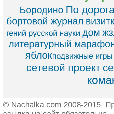
По дорог
Бородино
бортовой журнал
визит
дом
жз
гений русской науки
литературный марафо
яблок​
подвижные игры
сетевой проект
се
кома
© Nachalka.com 2008-2015. П
ссылка на сайт обязательна.