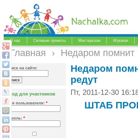
О нас
Сетевые проекты
Мастерская
Игровая
Главная
›
Недаром помнит 
Недаром помн
Поиск на сайте:
редут
Пт, 2011-12-30 16:
Вход для участников
ШТАБ ПРО
Имя пользователя:
*
Пароль:
*