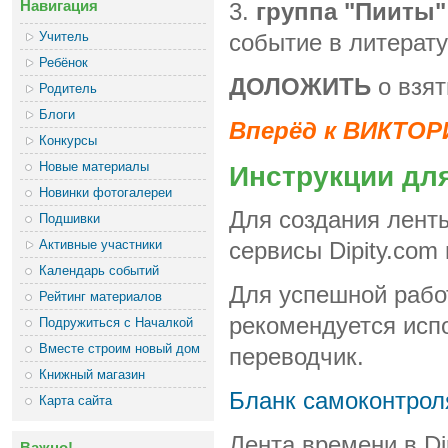
Навигация
3.
группа "Пииты"
Учитель
событие в литерату
Ребёнок
ДОЛОЖИТЬ
о взят
Родитель
Блоги
Вперёд к ВИКТОР
Конкурсы
Новые материалы
Инструкции дл
Новинки фотогалереи
Для создания лент
Подшивки
Активные участники
сервисы Dipity.com
Календарь событий
Для успешной рабо
Рейтинг материалов
рекомендуется исп
Подружиться с Началкой
Вместе строим новый дом
переводчик.
Книжный магазин
Бланк самоконтрол
Карта сайта
Лента времени в Di
Важно!